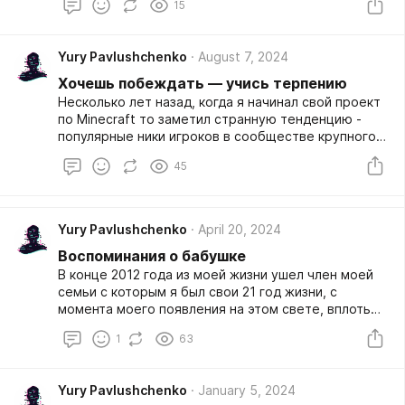
15
- "привык работать с одним каким-то фреймворком
и поэтому буду его использовать и для личного
сайта и для проекта и для всяких там tg ботов". С
Yury Pavlushchenko
August 7, 2024
одной стороны удобно применять то, в чем ты
разбираешься хорошо (или даже отлично), но вот
Хочешь побеждать — учись терпению
использовать для простого tg бота (напомню -
Несколько лет назад, когда я начинал свой проект
просто принять json и просто отправить json,
по Minecraft то заметил странную тенденцию -
совершив перед этим какие-то действия) готовый
популярные ники игроков в сообществе крупного
большой фреймворк, который за собой тянет
проекта сразу начинают использовать разные
огромную простыню зависимостей, модулей,
45
люди, которые пытаются клонировать всё, что ты
библиотек, файлов и другого, а ты используешь от
так или иначе реализуешь. Создают свои проекты,
этого меньше 1% - глупо и тупо.
каналы и начинают "паразитировать" на твоём
интернет имени.
Yury Pavlushchenko
April 20, 2024
Воспоминания о бабушке
В конце 2012 года из моей жизни ушел член моей
семьи с которым я был свои 21 год жизни, с
момента моего появления на этом свете, вплоть
до "становлении на жизненный путь". Этот человек
1
63
смог добиться того, о чем он часто говорил мне
перед сном каждый день.
Yury Pavlushchenko
January 5, 2024