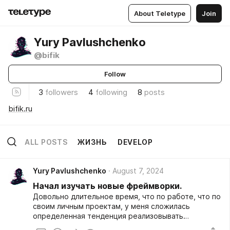
About Teletype
Join
Yury Pavlushchenko
@bifik
Follow
3
followers
4
following
8
posts
bifik.ru
ALL POSTS
ЖИЗНЬ
DEVELOP
Yury Pavlushchenko
August 7, 2024
Начал изучать новые фреймворки.
Довольно длительное время, что по работе, что по
своим личным проектам, у меня сложилась
определенная тенденция реализовывать
монолитные решения. Логика у меня была простой