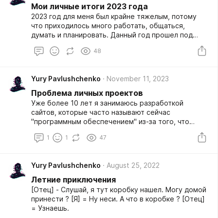
Мои личные итоги 2023 года
2023 год для меня был крайне тяжелым, потому
что приходилось много работать, общаться,
думать и планировать. Данный год прошел под
лозунгом "тяжело".
48
Yury Pavlushchenko
November 11, 2023
Проблема личных проектов
Уже более 10 лет я занимаюсь разработкой
сайтов, которые часто называют сейчас
"программным обеспечением" из-за того, что
используется большое кол-во "компонентов",
1
1
47
таких как "системы очередей", "js фреймворки" и
множество схем "сайт стал приложением". В
большей части таких сайтов - занимаюсь
Yury Pavlushchenko
August 25, 2022
архитектурными вопросами или той частью,
которую пользователи не видят (backend). За
Летние приключения
последние несколько лет разработки ко мне,
[Отец] - Слушай, я тут коробку нашел. Могу домой
НАКОНЕЦ-ТО, пришло осознание, что самым
принести ? [Я] = Ну неси. А что в коробке ? [Отец]
правильным решением для любого разработчика
= Узнаешь.
или архитектора - написание плана или